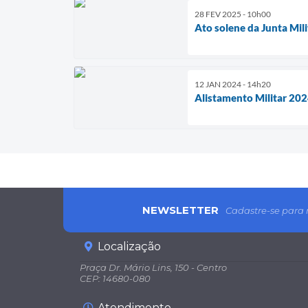
28 FEV 2025 - 10h00
Ato solene da Junta Mil
12 JAN 2024 - 14h20
Alistamento Militar 20
NEWSLETTER
Cadastre-se para 
Localização
Praça Dr. Mário Lins, 150 - Centro
CEP: 14680-080
Atendimento