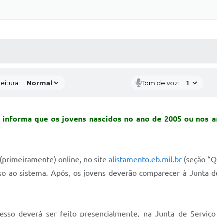
 MÍDIAS
RECEBA NOTÍCIAS
eitura:
Tom de voz:
P informa que os jovens nascidos no ano de 2005 ou nos a
 (primeiramente) online, no site
alistamento.eb.mil.br
(seção “Qu
 ao sistema. Após, os jovens deverão comparecer à Junta de 
cesso deverá ser feito presencialmente, na Junta de Serviço