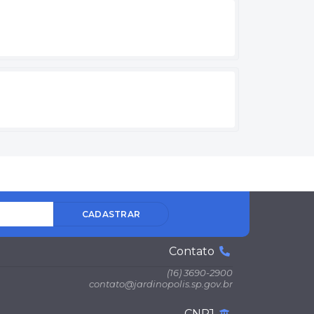
CADASTRAR
Contato
(16) 3690-2900
contato@jardinopolis.sp.gov.br
CNPJ