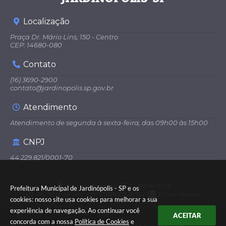
Localização
Praça Dr. Mário Lins, 150 - Centro
CEP: 14680-080
Contato
(16) 3690-2900
contato@jardinopolis.sp.gov.br
Atendimento
Atendimento de segunda à sexta-feira, das 09h00 às 15h00
CNPJ
44.229.821/0001-70
Versão do Sistema:
3.5.3 - 19/06/2026
Prefeitura Municipal de Jardinópolis - SP e os
Portal atualizado em:
05/08/2026 16:22
Dados Abertos
cookies: nosso site usa cookies para melhorar a sua
experiência de navegação. Ao continuar você
ACEITAR
concorda com a nossa
Política de Cookies
e