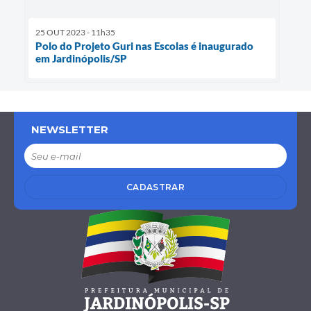
25 OUT 2023 - 11h35
Polo do Projeto Guri nas Escolas é inaugurado
em Jardinópolis/SP
NEWSLETTER
CADASTRAR