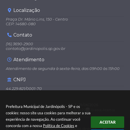
Localização
Praça Dr. Mário Lins, 150 - Centro
CEP: 14680-080
Contato
(16) 3690-2900
contato@jardinopolis.sp.gov.br
Atendimento
Atendimento de segunda à sexta-feira, das 09h00 às 15h00
CNPJ
44.229.821/0001-70
Versão do Sistema:
3.5.3 - 19/06/2026
Prefeitura Municipal de Jardinópolis - SP e os
Portal atualizado em:
05/08/2026 16:22
Dados Abertos
cookies: nosso site usa cookies para melhorar a sua
experiência de navegação. Ao continuar você
ACEITAR
concorda com a nossa
Política de Cookies
e
© Copyright Instar - 2006-2026. Todos os direitos