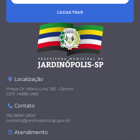
CADASTRAR
Localização
Praça Dr. Mário Lins, 150 - Centro
CEP: 14680-080
Contato
(16) 3690-2900
contato@jardinopolis.sp.gov.br
Atendimento