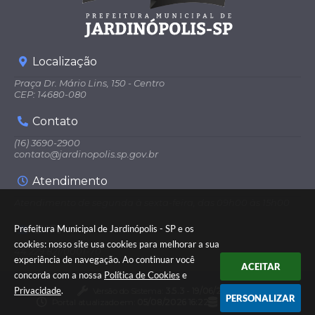
Localização
Praça Dr. Mário Lins, 150 - Centro
CEP: 14680-080
Contato
(16) 3690-2900
contato@jardinopolis.sp.gov.br
Atendimento
Atendimento de segunda à sexta-feira, das 09h00 às 15h00
CNPJ
Prefeitura Municipal de Jardinópolis - SP e os
cookies: nosso site usa cookies para melhorar a sua
44.229.821/0001-70
experiência de navegação. Ao continuar você
ACEITAR
concorda com a nossa
Política de Cookies
e
Privacidade
.
Versão do Sistema:
3.5.3 - 19/06/2026
PERSONALIZAR
Portal atualizado em:
05/08/2026 16:22
Dados Abertos