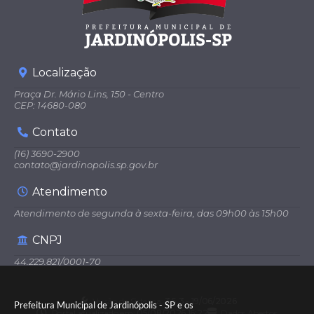
Localização
Praça Dr. Mário Lins, 150 - Centro
CEP: 14680-080
Contato
(16) 3690-2900
contato@jardinopolis.sp.gov.br
Atendimento
Atendimento de segunda à sexta-feira, das 09h00 às 15h00
CNPJ
44.229.821/0001-70
Versão do Sistema:
3.5.3 - 19/06/2026
Prefeitura Municipal de Jardinópolis - SP e os
Portal atualizado em:
05/08/2026 16:22
Dados Abertos