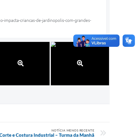
vo-impacta-criancas-de-jardinopolis-com-grandes-
NOTÍCIA MENOS RECENTE
Corte e Costura Industrial – Turma da Manhã