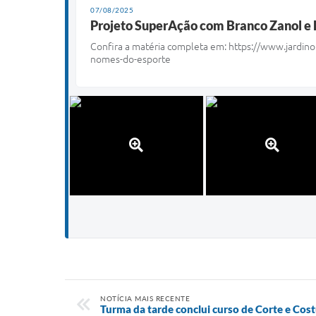
07/08/2025
Projeto SuperAção com Branco Zanol e 
Confira a matéria completa em:
https://www.jardino
nomes-do-esporte
NOTÍCIA MAIS RECENTE
Turma da tarde conclui curso de Corte e Cost