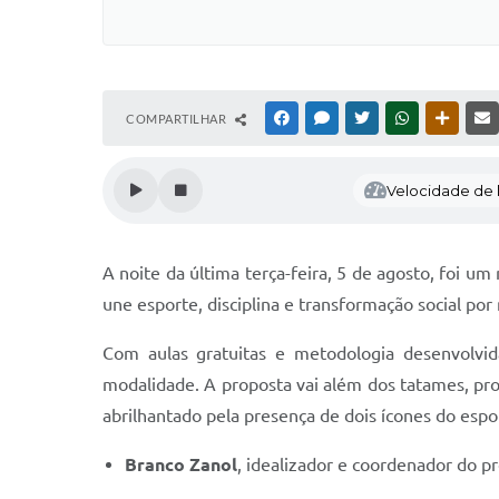
COMPARTILHAR
FACEBOOK
MESSENGER
TWITTER
WHATSAPP
OUTRAS
Velocidade de l
A noite da última terça-feira, 5 de agosto, foi u
une esporte, disciplina e transformação social por
Com aulas gratuitas e metodologia desenvolvi
modalidade. A proposta vai além dos tatames, 
abrilhantado pela presença de dois ícones do espo
Branco Zanol
, idealizador e coordenador do p