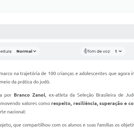
 MÍDIAS
RECEBA NOTÍCIAS
eitura:
Tom de voz:
m marco na trajetória de 100 crianças e adolescentes que agora
 meio da prática do judô.
da por
Branco Zanol
, ex-atleta da Seleção Brasileira de Ju
promovendo valores como
respeito, resiliência, superação e 
rte nacional:
rojeto, que compartilhou com os alunos e suas famílias os objet