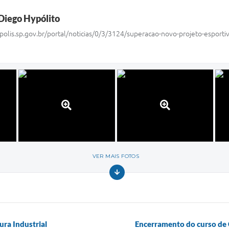
Diego Hypólito
polis.sp.gov.br/portal/noticias/0/3/3124/superacao-novo-projeto-esporti
VER MAIS FOTOS
ura Industrial
Encerramento do curso de 