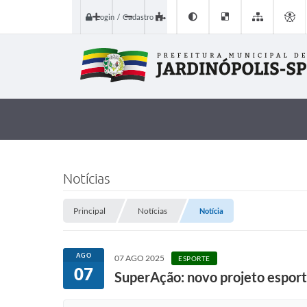
Login / Cadastro
Notícias
Principal
Notícias
Notícia
AGO
07 AGO 2025
ESPORTE
07
SuperAção: novo projeto esport