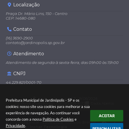
Localização
Praça Dr. Mário Lins, 150 - Centro
CEP: 14680-080
Contato
(16) 3690-2900
contato@jardinopolis.sp.gov.br
Atendimento
Atendimento de segunda à sexta-feira, das 09h00 às 15h00
CNPJ
44.229.821/0001-70
Versão do Sistema:
3.5.3 - 19/06/2026
Prefeitura Municipal de Jardinópolis - SP e os
Portal atualizado em:
05/08/2026 16:22
Dados Abertos
cookies: nosso site usa cookies para melhorar a sua
experiência de navegação. Ao continuar você
ACEITAR
concorda com a nossa
Política de Cookies
e
© Copyright Instar - 2006-2026. Todos os direitos
Privacidade
.
reservados -
Instar Tecnologia
PERSONALIZAR