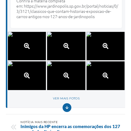
Confira a matéria completa
em:
https://www.jardinopolis.sp.gov.br/portal/noticias/0/
3/3121/classicos-que-contam-historias-exposicao-de-
carros-antigos-nos-127-anos-de-jardinopolis
VER MAIS FOTOS
NOTÍCIA MAIS RECENTE
Inimigos da HP encerra as comemorações dos 127