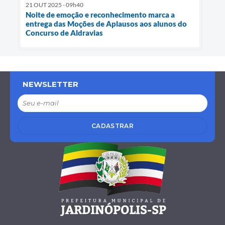
21 OUT 2025 - 09h40
Noite de emoção e reconhecimento marca a
entrega das Moções de Aplausos aos alunos do
Concurso de Aldravias
NEWSLETTER
CADASTRAR