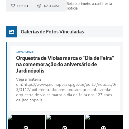
Seja o primeiro a curtir esta
GOSTEI
NÃO GOSTEI
notícia.
Galerias de Fotos Vinculadas
18/07/2025
Orquestra de Violas marca o “Dia de Feira”
na comemoração do aniversário de
Jardinópolis
Veja a matéria
em:
https://www.jardinopolis.sp.gov.br/portal/noticias/0/
3/3112/noite-de-tradicao-e-emocao-apresentacao-da-
orquestra-de-violas-marca-o-dia-de-feira-nos-127-anos-
de-jardinopolis