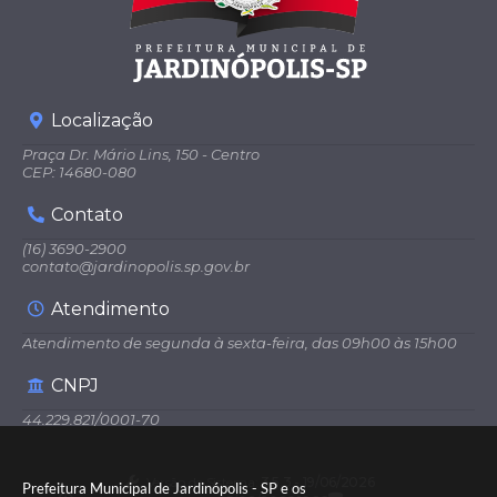
Localização
Praça Dr. Mário Lins, 150 - Centro
CEP: 14680-080
Contato
(16) 3690-2900
contato@jardinopolis.sp.gov.br
Atendimento
Atendimento de segunda à sexta-feira, das 09h00 às 15h00
CNPJ
44.229.821/0001-70
Versão do Sistema:
3.5.3 - 19/06/2026
Prefeitura Municipal de Jardinópolis - SP e os