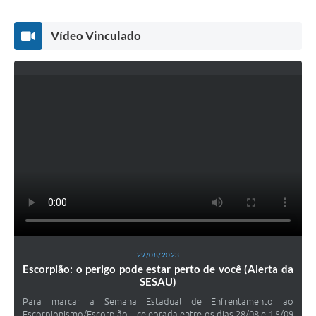
Vídeo Vinculado
29/08/2023
Escorpião: o perigo pode estar perto de você (Alerta da
SESAU)
Para marcar a Semana Estadual de Enfrentamento ao
Escorpionismo/Escorpião​ – celebrada entre os dias 28/08 e 1.º/09