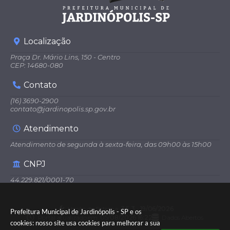
Localização
Praça Dr. Mário Lins, 150 - Centro
CEP: 14680-080
Contato
(16) 3690-2900
contato@jardinopolis.sp.gov.br
Atendimento
Atendimento de segunda à sexta-feira, das 09h00 às 15h00
CNPJ
44.229.821/0001-70
Versão do Sistema:
3.5.3 - 19/06/2026
Prefeitura Municipal de Jardinópolis - SP e os
Portal atualizado em:
05/08/2026 16:22
Dados Abertos
cookies: nosso site usa cookies para melhorar a sua