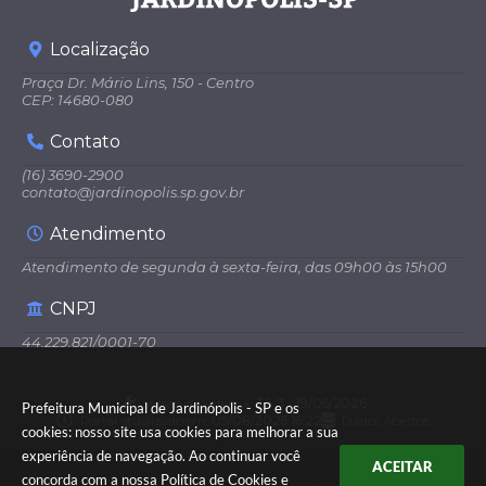
Localização
Praça Dr. Mário Lins, 150 - Centro
CEP: 14680-080
Contato
(16) 3690-2900
contato@jardinopolis.sp.gov.br
Atendimento
Atendimento de segunda à sexta-feira, das 09h00 às 15h00
CNPJ
44.229.821/0001-70
Versão do Sistema:
3.5.3 - 19/06/2026
Prefeitura Municipal de Jardinópolis - SP e os
Portal atualizado em:
05/08/2026 16:22
Dados Abertos
cookies: nosso site usa cookies para melhorar a sua
experiência de navegação. Ao continuar você
ACEITAR
concorda com a nossa
Política de Cookies
e