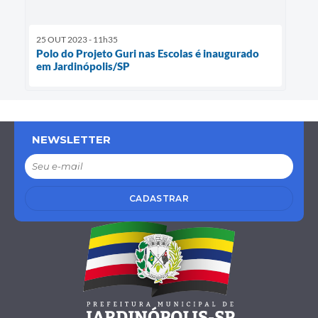
25 OUT 2023 - 11h35
Polo do Projeto Guri nas Escolas é inaugurado
em Jardinópolis/SP
NEWSLETTER
CADASTRAR