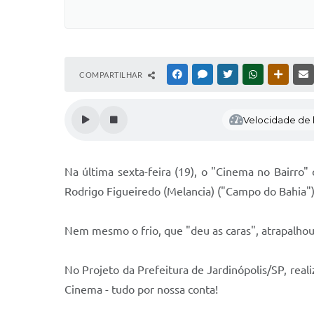
COMPARTILHAR
FACEBOOK
MESSENGER
TWITTER
WHATSAPP
OUTRAS
Velocidade de l
Na última sexta-feira (19), o "Cinema no Bairro
Rodrigo Figueiredo (Melancia) ("Campo do Bahia")
Nem mesmo o frio, que "deu as caras", atrapalhou
No Projeto da Prefeitura de Jardinópolis/SP, real
Cinema - tudo por nossa conta!