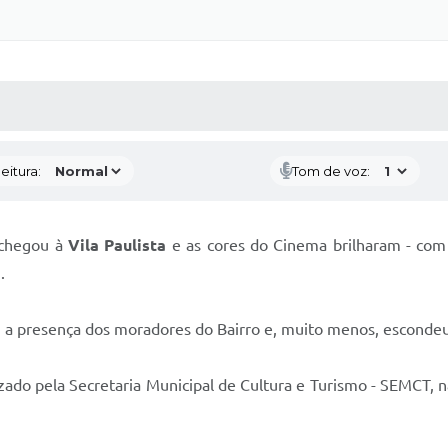
 MÍDIAS
RECEBA NOTÍCIAS
eitura:
Tom de voz:
" chegou à
Vila Paulista
e as cores do Cinema brilharam - com
.
 a presença dos moradores do Bairro e, muito menos, escondeu o
izado pela Secretaria Municipal de Cultura e Turismo - SEMCT,