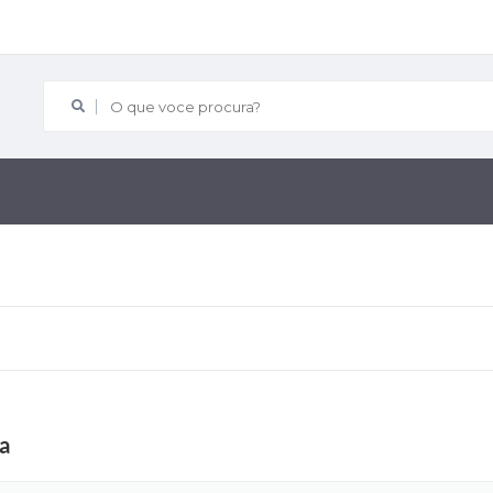
O que voce procura?
ta