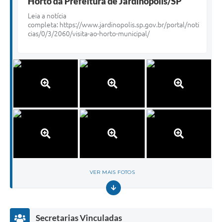
Horto da Prefeitura de Jardinópolis/SP
Leia a notícia
completa:
https://www.jardinopolis.sp.gov.br/portal/noti
cias/0/3/2060/visita-ao-horto-municipal/
VER MAIS FOTOS
Secretarias Vinculadas