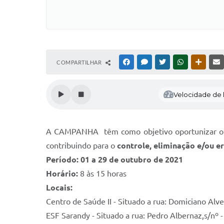
COMPARTILHAR
FACEBOOK
MESSENGER
TWITTER
WHATSAPP
OUTRAS
Velocidade de l
A CAMPANHA têm como objetivo oportunizar o 
contribuindo para o
controle, eliminação e/ou e
Período: 01 a 29 de outubro de 2021
Horário:
8 às 15 horas
Locais:
Centro de Saúde II - Situado a rua: Domiciano Al
ESF Sarandy - Situado a rua: Pedro Albernaz,s/nº 