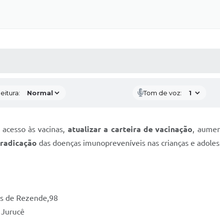
 MÍDIAS
RECEBA NOTÍCIAS
eitura:
Tom de voz:
acesso às vacinas,
atualizar a carteira de vacinação
, aumen
rradicação
das doenças imunopreveníveis nas crianças e adole
ves de Rezende,98
- Jurucê