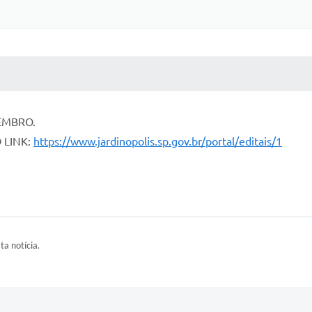
 MÍDIAS
RECEBA NOTÍCIAS
EMBRO.
 LINK:
https://www.jardinopolis.sp.gov.br/portal/editais/1
ta notícia.