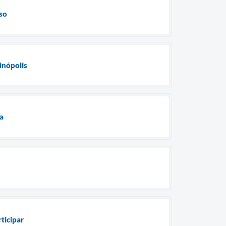
so
inópolis
ia
ticipar