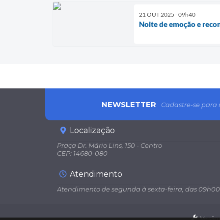
21 OUT 2025 - 09h40
Noite de emoção e reco
NEWSLETTER
Cadastre-se para 
Localização
Praça Dr. Mário Lins, 150 - Centro
CEP: 14680-080
Atendimento
Atendimento de segunda à sexta-feira, das 09h00
Versão