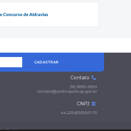
o Concurso de Aldravias
CADASTRAR
Contato
(16) 3690-2900
contato@jardinopolis.sp.gov.br
CNPJ
44.229.821/0001-70
os Abertos