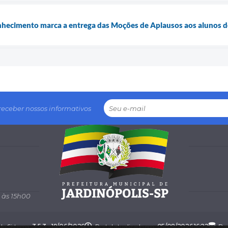
nhecimento marca a entrega das Moções de Aplausos aos alunos d
receber nossos informativos
 às 15h00
 do Sistema:
3.5.3 - 19/06/2026
Portal atualizado em:
05/08/2026 16:22
Dad