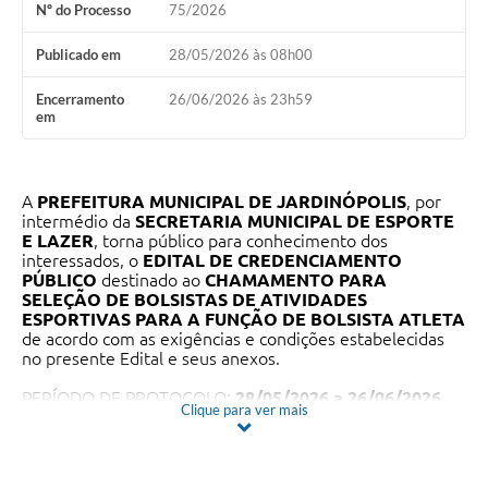
Nº do Processo
75/2026
Publicado em
28/05/2026 às 08h00
Encerramento
26/06/2026 às 23h59
em
A
PREFEITURA MUNICIPAL DE JARDINÓPOLIS
, por
intermédio da
SECRETARIA MUNICIPAL DE ESPORTE
E LAZER
, torna público para conhecimento dos
interessados, o
EDITAL DE CREDENCIAMENTO
PÚBLICO
destinado ao
CHAMAMENTO PARA
SELEÇÃO DE BOLSISTAS DE ATIVIDADES
ESPORTIVAS PARA A FUNÇÃO DE BOLSISTA ATLETA
de acordo com as exigências e condições estabelecidas
no presente Edital e seus anexos.
PERÍODO DE PROTOCOLO:
28/05/2026 a 26/06/2026
Clique para ver mais
As demais informações necessárias quanto à forma de
apresentação encontram-se detalhadas no instrumento
convocatório.