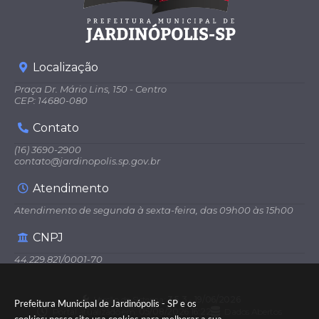
Localização
Praça Dr. Mário Lins, 150 - Centro
CEP: 14680-080
Contato
(16) 3690-2900
contato@jardinopolis.sp.gov.br
Atendimento
Atendimento de segunda à sexta-feira, das 09h00 às 15h00
CNPJ
44.229.821/0001-70
Versão do Sistema:
3.5.3 - 19/06/2026
Prefeitura Municipal de Jardinópolis - SP e os
Portal atualizado em:
05/08/2026 16:22
Dados Abertos