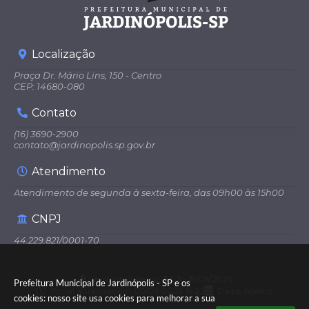
eira
Cova
s
Localização
Praça Dr. Mário Lins, 150 - Centro
CEP: 14680-080
Contato
(16) 3690-2900
contato@jardinopolis.sp.gov.br
Atendimento
Atendimento de segunda à sexta-feira, das 09h00 às 15h00
CNPJ
44.229.821/0001-70
Versão do Sistema:
3.5.3 - 19/06/2026
Prefeitura Municipal de Jardinópolis - SP e os
Portal atualizado em:
05/08/2026 16:22
Dados Abertos
cookies: nosso site usa cookies para melhorar a sua