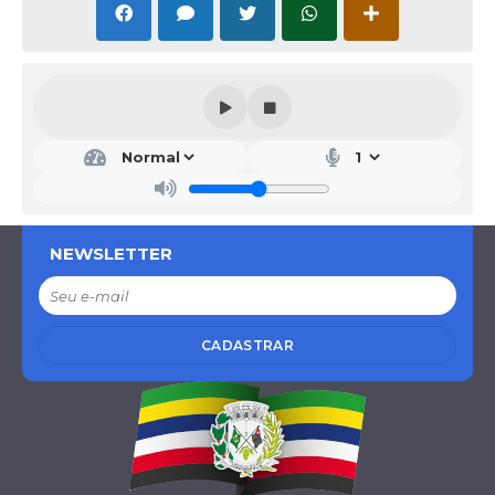
Secr
etar
ia
Mu
nici
pal
NEWSLETTER
de
Fina
nça
s e
Orç
CADASTRAR
ame
nto.
..
Fern
ando
Antô
nio
Teix