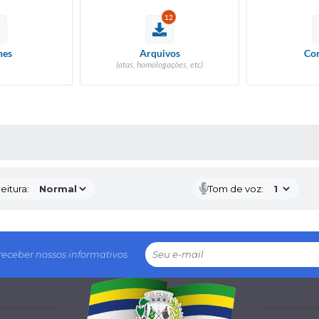
12
hes
Arquivos
Con
(atas, homologações, etc)
 MÍDIAS
eitura:
Tom de voz:
receber nossos informativos