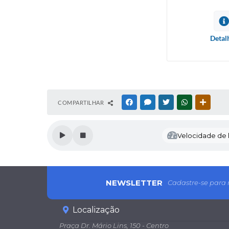
Detal
COMPARTILHAR
FACEBOOK
MESSENGER
TWITTER
WHATSAPP
OUTRAS
Velocidade de l
NEWSLETTER
Cadastre-se para 
Localização
Praça Dr. Mário Lins, 150 - Centro