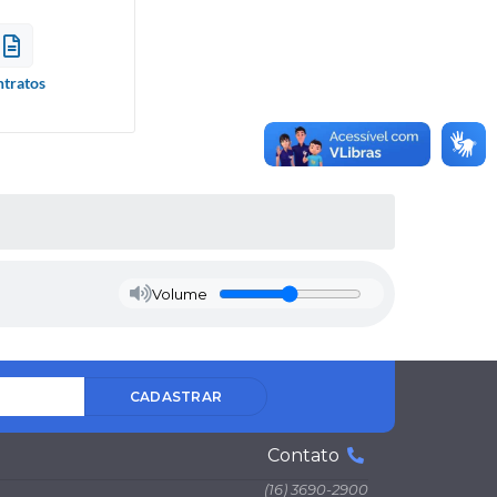
tratos
Volume
CADASTRAR
Contato
(16) 3690-2900