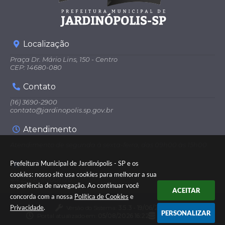
Localização
Praça Dr. Mário Lins, 150 - Centro
CEP: 14680-080
Contato
(16) 3690-2900
contato@jardinopolis.sp.gov.br
Atendimento
Atendimento de segunda à sexta-feira, das 09h00 às 15h00
CNPJ
Prefeitura Municipal de Jardinópolis - SP e os
cookies: nosso site usa cookies para melhorar a sua
44.229.821/0001-70
experiência de navegação. Ao continuar você
ACEITAR
concorda com a nossa
Política de Cookies
e
Privacidade
.
Versão do Sistema:
3.5.3 - 19/06/2026
PERSONALIZAR
Portal atualizado em:
05/08/2026 16:22
Dados Abertos