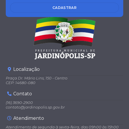
(SE
pal
ME
de...
CADASTRAR
D)
Lean
dro
Lean
Alca
dro
sar
Alca
Rodri
sar
gues
Rodri
gues
Localização
Praça Dr. Mário Lins, 150 - Centro
CEP: 14680-080
Contato
(16) 3690-2900
contato@jardinopolis.sp.gov.br
Atendimento
Atendimento de segunda à sexta-feira, das 09h00 às 15h00