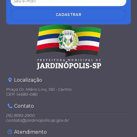
nça
s e
Orç
CADASTRAR
ame
nto.
..
Fern
ando
Antô
nio
Teix
eira
Cova
s
Localização
Praça Dr. Mário Lins, 150 - Centro
CEP: 14680-080
Contato
(16) 3690-2900
contato@jardinopolis.sp.gov.br
Atendimento