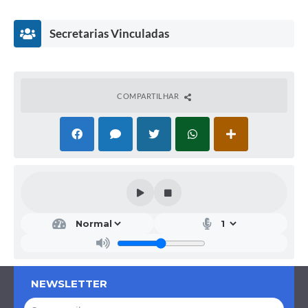
Secretarias Vinculadas
COMPARTILHAR
Secr
etar
ia
Mu
nici
pal
NEWSLETTER
de
Fina