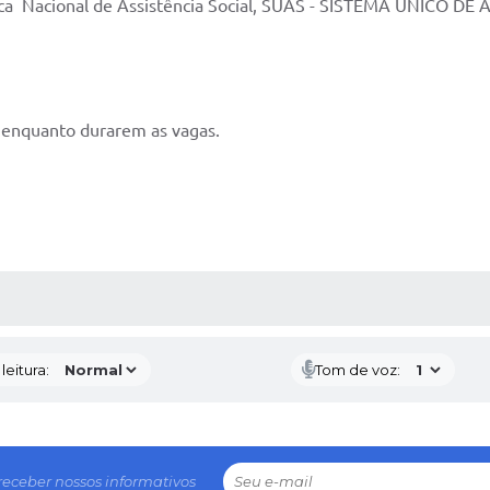
ítica Nacional de Assistência Social, SUAS - SISTEMA UNICO D
, enquanto durarem as vagas.
AS MÍDIAS
eitura:
Tom de voz:
receber nossos informativos