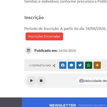
famílias e indivíduos conforme preconiza a Pol
Inscrição
Período de Inscrição: A partir do dia 16/06/2026
Inscrições Encerradas
Publicado em:
16/06/2026
COMPARTILHAR
FACEBOOK
MESSENGER
TWITTER
WHATSAPP
OUTR
Velocidade de l
NEWSLETTER
Cadastre-se para 