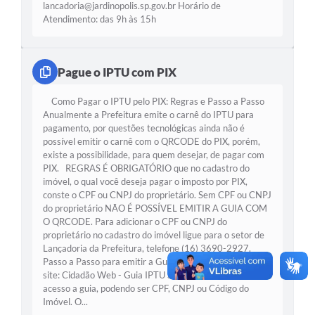
lancadoria@jardinopolis.sp.gov.br
Horário de
Atendimento: das 9h às 15h
Pague o IPTU com PIX
Como Pagar o IPTU pelo PIX: Regras e Passo a Passo
Anualmente a Prefeitura emite o carnê do IPTU para
pagamento, por questões tecnológicas ainda não é
possível emitir o carnê com o QRCODE do PIX, porém,
existe a possibilidade, para quem desejar, de pagar com
PIX. REGRAS É OBRIGATÓRIO que no cadastro do
imóvel, o qual você deseja pagar o imposto por PIX,
conste o CPF ou CNPJ do proprietário. Sem CPF ou CNPJ
do proprietário NÃO É POSSÍVEL EMITIR A GUIA COM
O QRCODE. Para adicionar o CPF ou CNPJ do
proprietário no cadastro do imóvel ligue para o setor de
Lançadoria da Prefeitura, telefone (16) 3690-2927.
Passo a Passo para emitir a Guia com PIX Acesse o
site: Cidadão Web - Guia IPTU Selecione a opção de
acesso a guia, podendo ser CPF, CNPJ ou Código do
Imóvel. O...