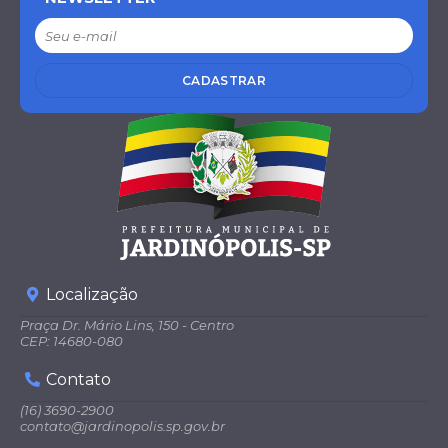
CADASTRAR
Localização
Praça Dr. Mário Lins, 150 - Centro
CEP: 14680-080
Contato
(16) 3690-2900
contato@jardinopolis.sp.gov.br