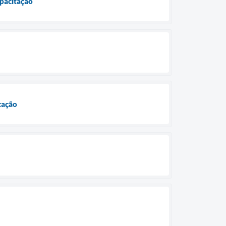
apacitação
cação