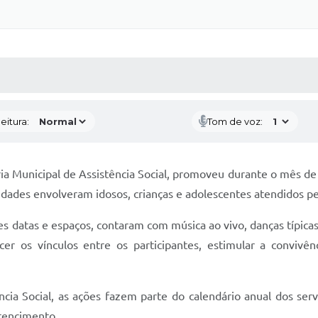
 MÍDIAS
RECEBA NOTÍCIAS
eitura:
Tom de voz:
ria Municipal de Assistência Social, promoveu durante o mês de 
idades envolveram idosos, crianças e adolescentes atendidos pe
 datas e espaços, contaram com música ao vivo, danças típicas,
er os vínculos entre os participantes, estimular a convivênc
ncia Social, as ações fazem parte do calendário anual dos ser
rtencimento.