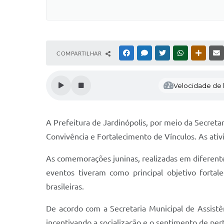
COMPARTILHAR
FACEBOOK
MESSENGER
TWITTER
WHATSAPP
OUTRAS
Velocidade de l
A Prefeitura de Jardinópolis, por meio da Secreta
Convivência e Fortalecimento de Vínculos. As ativ
As comemorações juninas, realizadas em diferentes
eventos tiveram como principal objetivo fortalec
brasileiras.
De acordo com a Secretaria Municipal de Assistê
incentivando a socialização e o sentimento de pe