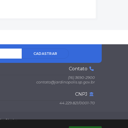
CADASTRAR
Contato
(16) 3690-2900
contato@jardinopolis.sp.gov.br
CNPJ
44.229.821/0001-70
os Abertos