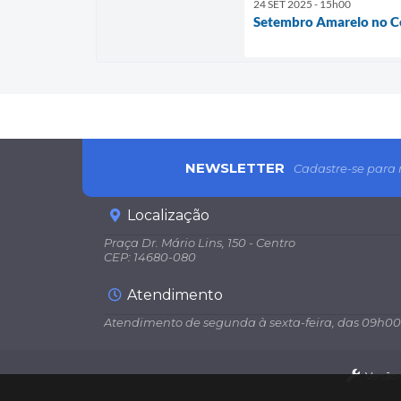
24 SET 2025 - 15h00
Setembro Amarelo no Cen
NEWSLETTER
Cadastre-se para 
Localização
Praça Dr. Mário Lins, 150 - Centro
CEP: 14680-080
Atendimento
Atendimento de segunda à sexta-feira, das 09h00
Versão