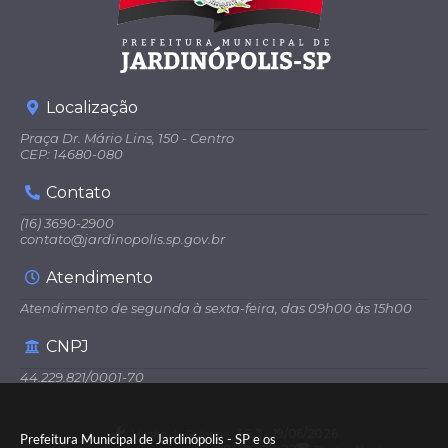
Localização
Praça Dr. Mário Lins, 150 - Centro
CEP: 14680-080
Contato
(16) 3690-2900
contato@jardinopolis.sp.gov.br
Atendimento
Atendimento de segunda à sexta-feira, das 09h00 às 15h00
CNPJ
44.229.821/0001-70
Versão do Sistema:
3.5.3 - 19/06/2026
Prefeitura Municipal de Jardinópolis - SP e os