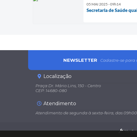
05 MAI 2025 - 09h14
Secretaria de Saúde qual
NEWSLETTER
Cadastre-se para 
Localização
Praça Dr. Mário Lins, 150 - Centro
CEP: 14680-080
Atendimento
Atendimento de segunda à sexta-feira, das 09h00
Versão