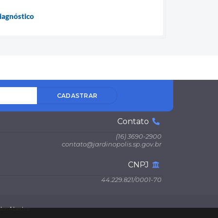
diagnóstico
CADASTRAR
Contato
(16) 3690-2900
contato@jardinopolis.sp.gov.br
CNPJ
44.229.821/0001-70
os Abertos