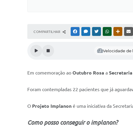
COMPARTILHAR
FACEBOOK
MESSENGER
TWITTER
WHATSAPP
OUTRAS
Velocidade de l
Em comemoração ao
Outubro Rosa
a
Secretaria
Foram contempladas 22 pacientes que já aguardava
O
Projeto Implanon
é uma iniciativa da Secretari
Como posso conseguir o implanon?