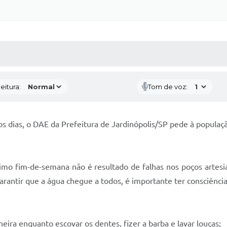
 MÍDIAS
RECEBA NOTÍCIAS
eitura:
Tom de voz:
 dias, o DAE da Prefeitura de Jardinópolis/SP pede à populaçã
ltimo fim-de-semana não é resultado de falhas nos poços artes
ntir que a água chegue a todos, é importante ter consciência n
neira enquanto escovar os dentes, fizer a barba e lavar louças;