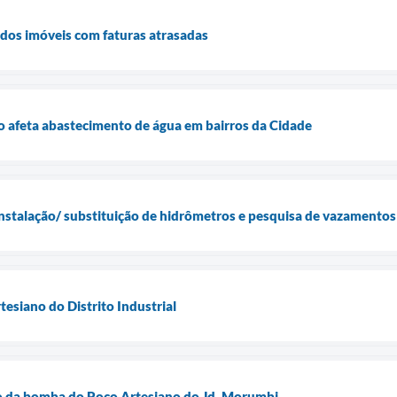
a dos imóveis com faturas atrasadas
o afeta abastecimento de água em bairros da Cidade
nstalação/ substituição de hidrômetros e pesquisa de vazamentos
siano do Distrito Industrial
ão da bomba do Poço Artesiano do Jd. Morumbi