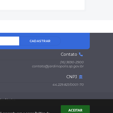
CADASTRAR
Contato
(16) 3690-2900
contato@jardinopolis.sp.gov.br
CNPJ
44.229.821/0001-70
os Abertos
ACEITAR