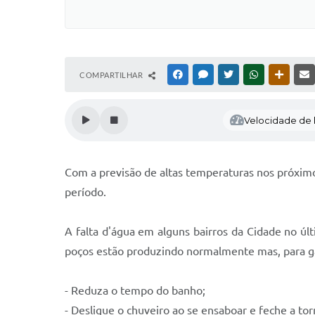
COMPARTILHAR
FACEBOOK
MESSENGER
TWITTER
WHATSAPP
OUTRAS
Velocidade de l
Com a previsão de altas temperaturas nos próximos
período.
A falta d'água em alguns bairros da Cidade no ú
poços estão produzindo normalmente mas, para gara
- Reduza o tempo do banho;
- Desligue o chuveiro ao se ensaboar e feche a tor