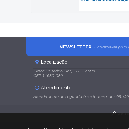
NEWSLETTER
Cadastre-se para 
Localização
Praça Dr. Mário Lins, 150 - Centro
CEP: 14680-080
Atendimento
Atendimento de segunda à sexta-feira, das 09h00
Versão