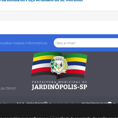
receber nossos informativos
 às 15h00
 do Sistema:
3.5.3 - 19/06/2026
Portal atualizado em:
05/08/2026 16:22
Dad