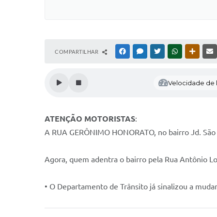
COMPARTILHAR
FACEBOOK
MESSENGER
TWITTER
WHATSAPP
OUTRAS
Velocidade de l
ATENÇÃO MOTORISTAS
:
A RUA GERÔNIMO HONORATO, no bairro Jd. São J
Agora, quem adentra o bairro pela Rua Antônio L
• O Departamento de Trânsito já sinalizou a mudanç