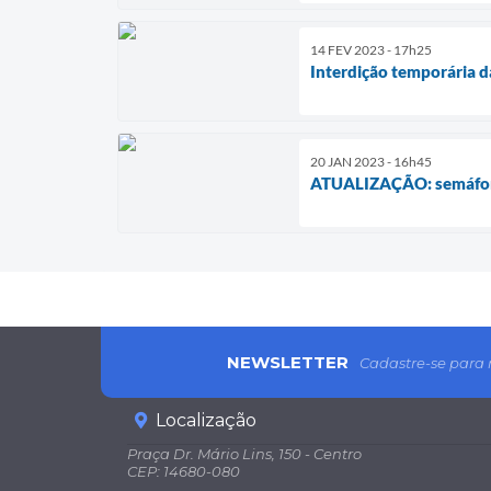
14 FEV 2023 - 17h25
Interdição temporária d
20 JAN 2023 - 16h45
ATUALIZAÇÃO: semáforos
NEWSLETTER
Cadastre-se para 
Localização
Praça Dr. Mário Lins, 150 - Centro
CEP: 14680-080