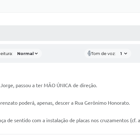
 MÍDIAS
RECEBA NOTÍCIAS
eitura:
Tom de voz:
orge, passou a ter MÃO ÚNICA de direção.
orenzato poderá, apenas, descer a Rua Gerônimo Honorato.
a de sentido com a instalação de placas nos cruzamentos (cf. a 