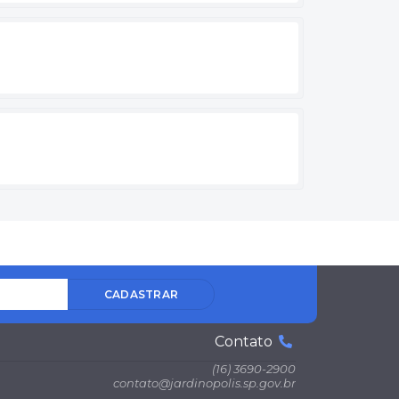
CADASTRAR
Contato
(16) 3690-2900
contato@jardinopolis.sp.gov.br