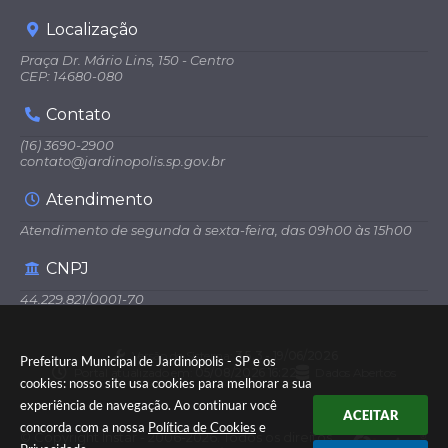
Localização
Praça Dr. Mário Lins, 150 - Centro
CEP: 14680-080
Contato
(16) 3690-2900
contato@jardinopolis.sp.gov.br
Atendimento
Atendimento de segunda à sexta-feira, das 09h00 às 15h00
CNPJ
44.229.821/0001-70
Versão do Sistema:
3.5.3 - 19/06/2026
Prefeitura Municipal de Jardinópolis - SP e os
Portal atualizado em:
05/08/2026 16:22
Dados Abertos
cookies: nosso site usa cookies para melhorar a sua
experiência de navegação. Ao continuar você
ACEITAR
concorda com a nossa
Política de Cookies
e
© Copyright Instar - 2006-2026. Todos os direitos