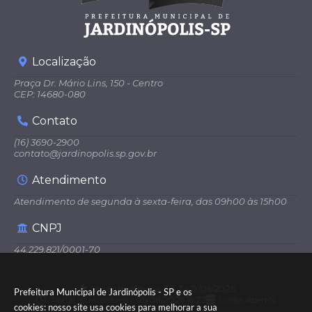
Localização
Praça Dr. Mário Lins, 150 - Centro
CEP: 14680-080
Contato
(16) 3690-2900
contato@jardinopolis.sp.gov.br
Atendimento
Atendimento de segunda à sexta-feira, das 09h00 às 15h00
CNPJ
44.229.821/0001-70
Versão do Sistema:
3.5.3 - 19/06/2026
Prefeitura Municipal de Jardinópolis - SP e os
Portal atualizado em:
05/08/2026 16:22
Dados Abertos
cookies: nosso site usa cookies para melhorar a sua