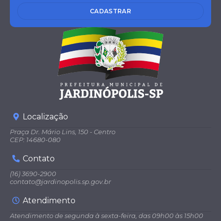
CADASTRAR
Localização
Praça Dr. Mário Lins, 150 - Centro
CEP: 14680-080
Contato
(16) 3690-2900
contato@jardinopolis.sp.gov.br
Atendimento
Atendimento de segunda à sexta-feira, das 09h00 às 15h00