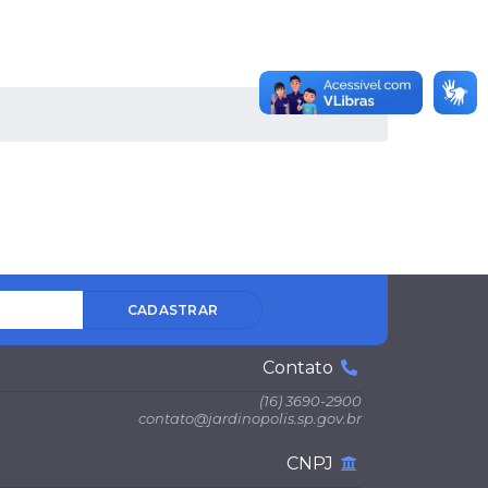
CADASTRAR
Contato
(16) 3690-2900
contato@jardinopolis.sp.gov.br
CNPJ