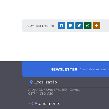
COMPARTILHAR
FACEBOOK
MESSENGER
TWITTER
WHATSAPP
OUTRAS
NEWSLETTER
Cadastre-se para 
Localização
Praça Dr. Mário Lins, 150 - Centro
CEP: 14680-080
Atendimento