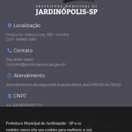
Localização
Praça Dr. Mário Lins, 150 - Centro
CEP: 14680-080
Contato
(16) 3690-2900
contato@jardinopolis.sp.gov.br
Atendimento
Atendimento de segunda à sexta-feira, das 09h00 às 15h00
CNPJ
44.229.821/0001-70
Versão do Sistema:
3.5.3 - 19/06/2026
Prefeitura Municipal de Jardinópolis - SP e os
Portal atualizado em:
05/08/2026 16:22
Dados Abertos
cookies: nosso site usa cookies para melhorar a sua