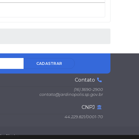
CADASTRAR
Contato
(16) 3690-2900
contato@jardinopolis.sp.gov.br
CNPJ
44.229.821/0001-70
os Abertos