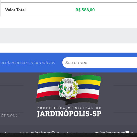
Valor Total
R$ 588,00
 MÍDIAS
receber nossos informativos
 às 15h00
 do Sistema:
3.5.3 - 19/06/2026
Portal atualizado em:
05/08/2026 16:22
Dad