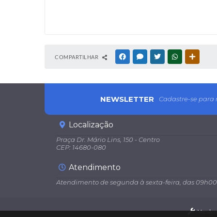
COMPARTILHAR
FACEBOOK
MESSENGER
TWITTER
WHATSAPP
OUTRAS
NEWSLETTER
Cadastre-se para 
Localização
Praça Dr. Mário Lins, 150 - Centro
CEP: 14680-080
Atendimento
Atendimento de segunda à sexta-feira, das 09h00
Versão