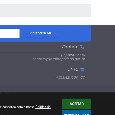
CADASTRAR
Contato
(16) 3690-2900
contato@jardinopolis.sp.gov.br
CNPJ
44.229.821/0001-70
os Abertos
ACEITAR
ocê concorda com a nossa
Política de