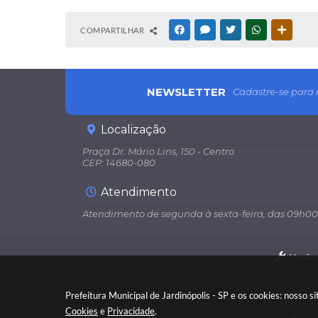
COMPARTILHAR
FACEBOOK
MESSENGER
TWITTER
WHATSAPP
OUTRAS
NEWSLETTER
Cadastre-se para 
Localização
Praça Dr. Mário Lins, 150 - Centro
CEP: 14680-080
Atendimento
Atendimento de segunda à sexta-feira, das 09h00
Versão
Prefeitura Municipal de Jardinópolis - SP e os cookies: nosso
Cookies
e
Privacidade
.