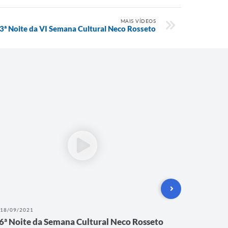
MAIS VÍDEOS
3ª Noite da VI Semana Cultural Neco Rosseto
18/09/2021
16/09/202
6ª Noite da Semana Cultural Neco Rosseto
5ª Noit