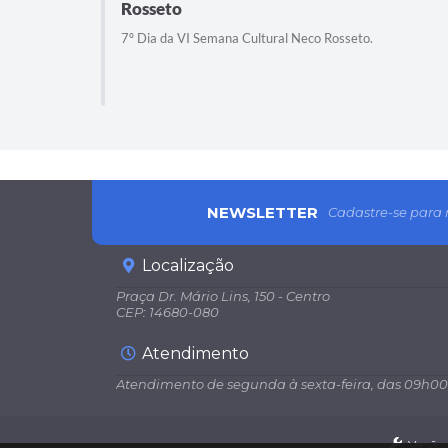
Rosseto
os para
7º Dia da VI Semana Cultural Neco Rosseto.
mor e de
NEWSLETTER
Cadastre-se para 
Localização
Praça Dr. Mário Lins, 150 - Centro
CEP: 14680-080
Atendimento
Atendimento de segunda à sexta-feira, das 09h00
Versão