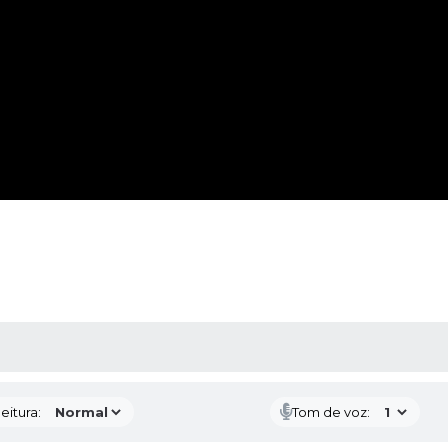
 MÍDIAS
eitura:
Tom de voz: