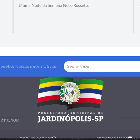
Última Noite da Semana Neco Rosseto.
receber nossos informativos
 às 15h00
 do Sistema:
3.5.3 - 19/06/2026
Portal atualizado em:
05/08/2026 16:22
Dad