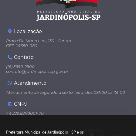
Localização
Praça Dr. Mário Lins, 150 - Centro
CEP: 14680-080
Contato
(16) 3690-2900
contato@jardinopolis.sp.gov.br
Atendimento
Atendimento de segunda à sexta-feira, das 09h00 às 15h00
CNPJ
44.229.821/0001-70
Versão do Sistema:
3.5.3 - 19/06/2026
Prefeitura Municipal de Jardinópolis - SP e os
Portal atualizado em:
05/08/2026 16:22
Dados Abertos