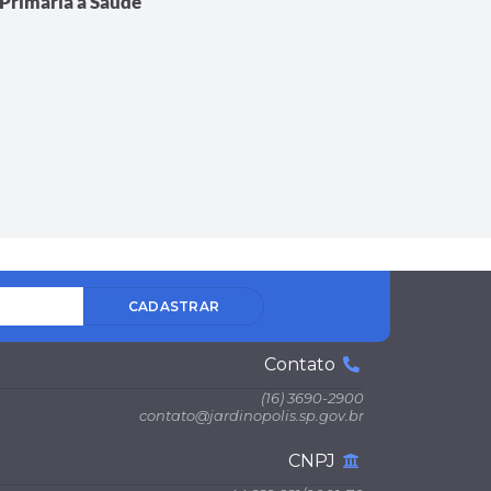
Primária à Saúde
CADASTRAR
Contato
(16) 3690-2900
contato@jardinopolis.sp.gov.br
CNPJ