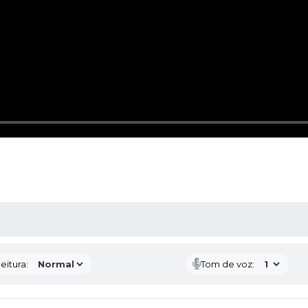
 MÍDIAS
eitura:
Tom de voz: