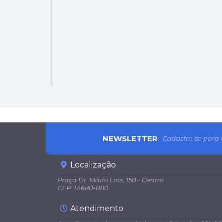
NEWSLETTER
Cadastre-se para 
Localização
Praça Dr. Mário Lins, 150 - Centro
CEP: 14680-080
Atendimento