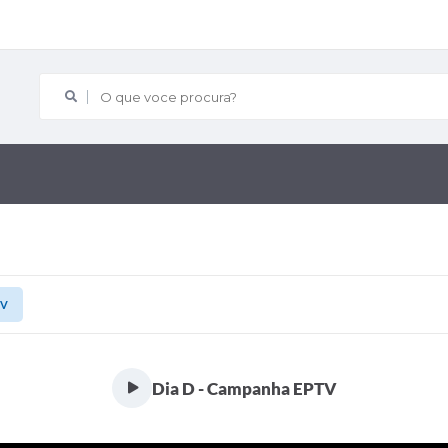
O que voce procura?
TV
Dia D - Campanha EPTV