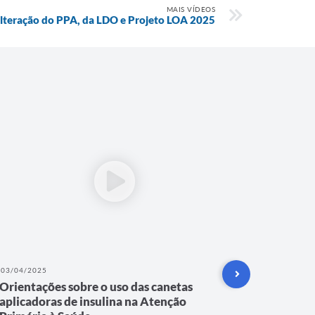
MAIS VÍDEOS
Alteração do PPA, da LDO e Projeto LOA 2025
03/04/2025
12/04/202
Orientações sobre o uso das canetas
Caminha
aplicadoras de insulina na Atenção
Autismo