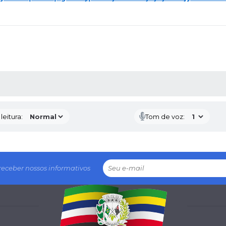
AS MÍDIAS
eitura:
Tom de voz:
receber nossos informativos