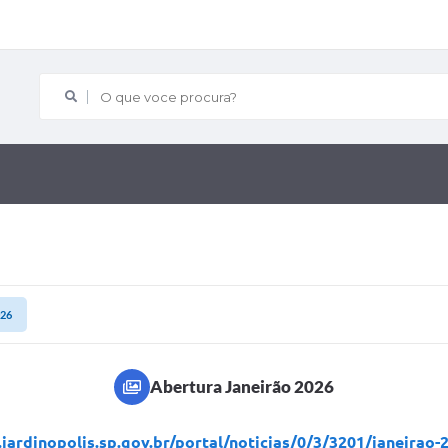
O que voce procura?
026
Abertura Janeirão 2026
jardinopolis.sp.gov.br/portal/noticias/0/3/3201/janeira