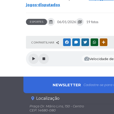
jogos-disputados
06/01/2026
19 fotos
ESPORTES
COMPARTILHAR
FACEBOOK
MESSENGER
TWITTER
WHATSAPP
OUTR
Velocidade de l
NEWSLETTER
Cadastre-se para 
Localização
Praça Dr. Mário Lins, 150 - Centro
CEP: 14680-080