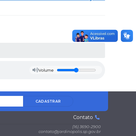
Volume
CADASTRAR
Contato
(16) 3690-2900
contato@jardinopolis.sp.gov.br