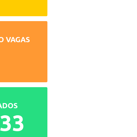
O VAGAS
ADOS
933