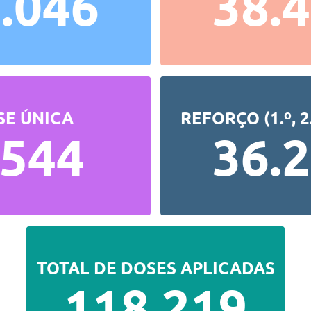
.046
38.
SE ÚNICA
REFORÇO (1.º, 2.
.544
36.
TOTAL DE DOSES APLICADAS
118.219