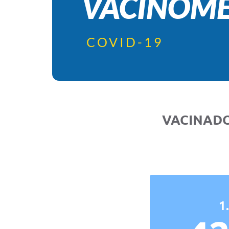
VACINÔM
COVID-19
VACINADO
1