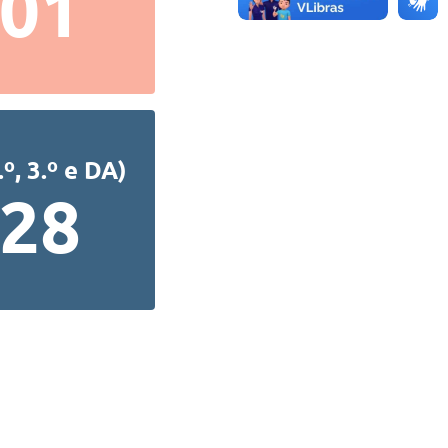
401
º, 3.º e DA)
228