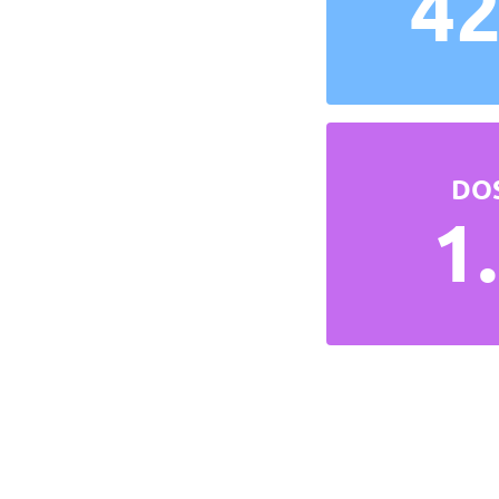
42
DO
1