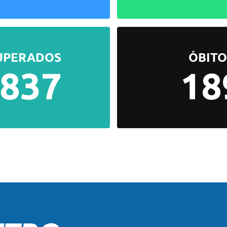
UPERADOS
ÓBITO
.837
18