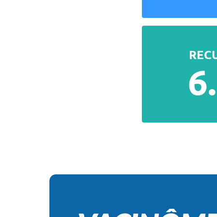
REC
6