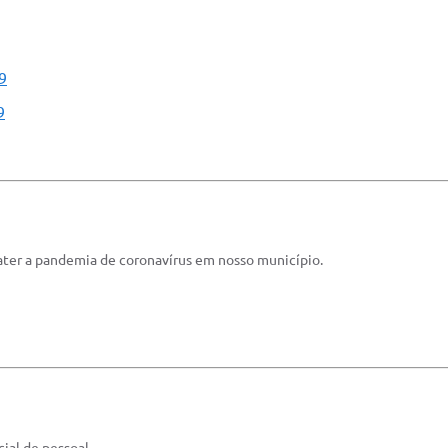
9
9
ater a pandemia de coronavírus em nosso município.
ial de pessoal