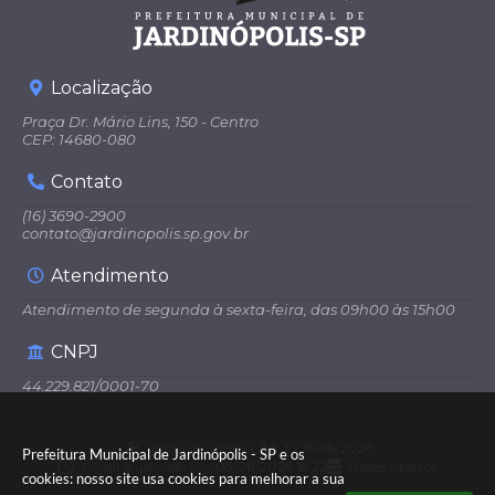
Localização
Praça Dr. Mário Lins, 150 - Centro
CEP: 14680-080
Contato
(16) 3690-2900
contato@jardinopolis.sp.gov.br
Atendimento
Atendimento de segunda à sexta-feira, das 09h00 às 15h00
CNPJ
44.229.821/0001-70
Versão do Sistema:
3.5.3 - 19/06/2026
Prefeitura Municipal de Jardinópolis - SP e os
Portal atualizado em:
05/08/2026 16:22
Dados Abertos
cookies: nosso site usa cookies para melhorar a sua