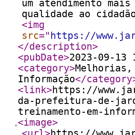
um atendimento mais
qualidade ao cidadã
<img
src
="
https://www.ja
</description
>
<pubDate
>
2023-09-13 
<category
>
Melhorias,
Informação
</category
<link
>
https://www.ja
da-prefeitura-de-jar
treinamento-em-infor
<image
>
<url
>
https://www.ja