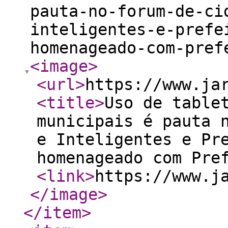
pauta-no-forum-de-ci
inteligentes-e-prefe
homenageado-com-pref
<image
>
<url
>
https://www.ja
<title
>
Uso de table
municipais é pauta 
e Inteligentes e Pr
homenageado com Pre
<link
>
https://www.j
</image
>
</item
>