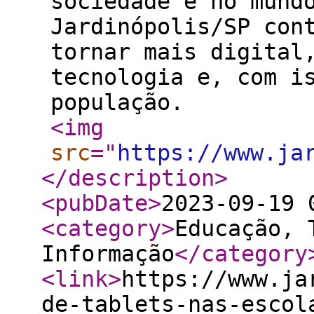
sociedade e no mund
Jardinópolis/SP con
tornar mais digital
tecnologia e, com i
população.
<img
src
="
https://www.ja
</description
>
<pubDate
>
2023-09-19 
<category
>
Educação, 
Informação
</category
<link
>
https://www.ja
de-tablets-nas-escol