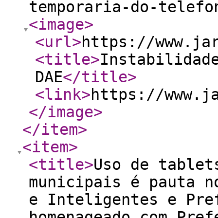
temporaria-do-telefo
<image
>
<url
>
https://www.ja
<title
>
Instabilidad
DAE
</title
>
<link
>
https://www.j
</image
>
</item
>
<item
>
<title
>
Uso de tablet
municipais é pauta n
e Inteligentes e Pre
homenageado com Pref