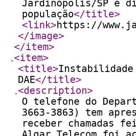
Jardinópolis/SP é d
população
</title
>
<link
>
https://www.j
</image
>
</item
>
<item
>
<title
>
Instabilidade
DAE
</title
>
<description
>
O telefone do Depar
3663-3863) tem apre
receber chamadas fe
Algar Telecom foi a