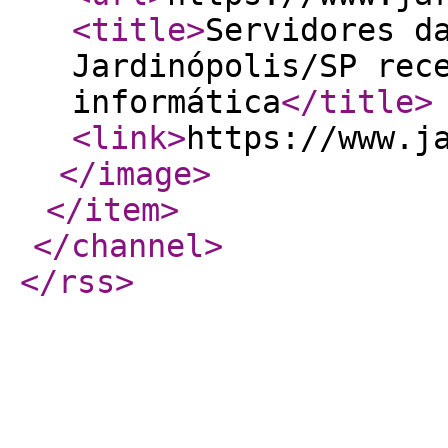
<title
>
Servidores d
Jardinópolis/SP rec
informática
</title
>
<link
>
https://www.j
</image
>
</item
>
</channel
>
</rss
>