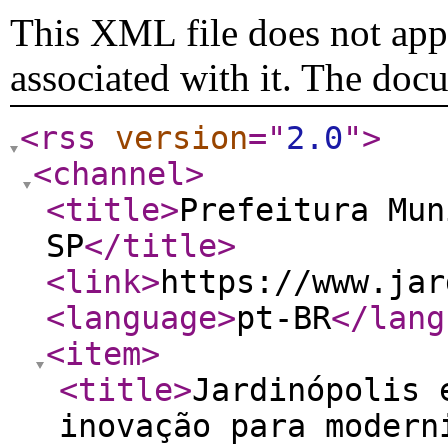
This XML file does not appe
associated with it. The doc
<rss
version
="
2.0
"
>
<channel
>
<title
>
Prefeitura Mun
SP
</title
>
<link
>
https://www.jar
<language
>
pt-BR
</lang
<item
>
<title
>
Jardinópolis 
inovação para modern