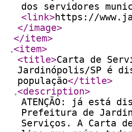
dos servidores muni
<link
>
https://www.j
</image
>
</item
>
<item
>
<title
>
Carta de Serv
Jardinópolis/SP é di
população
</title
>
<description
>
ATENÇÃO: já está di
Prefeitura de Jardi
Serviços. A Carta d