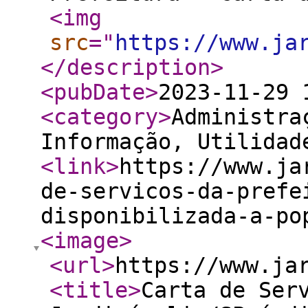
<img
src
="
https://www.ja
</description
>
<pubDate
>
2023-11-29 
<category
>
Administra
Informação, Utilidad
<link
>
https://www.ja
de-servicos-da-prefe
disponibilizada-a-po
<image
>
<url
>
https://www.ja
<title
>
Carta de Ser