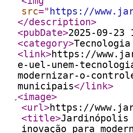
<img
src
="
https://www.ja
</description
>
<pubDate
>
2025-09-23 
<category
>
Tecnologia
<link
>
https://www.ja
e-uel-unem-tecnologi
modernizar-o-control
municipais
</link
>
<image
>
<url
>
https://www.ja
<title
>
Jardinópolis
inovação para moder