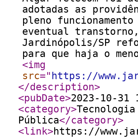
adotadas as providê
pleno funcionamento
eventual transtorno
Jardinópolis/SP ref
para que haja o men
<img
src
="
https://www.ja
</description
>
<pubDate
>
2023-10-31 
<category
>
Tecnologia
Pública
</category
>
<link
>
https://www.ja