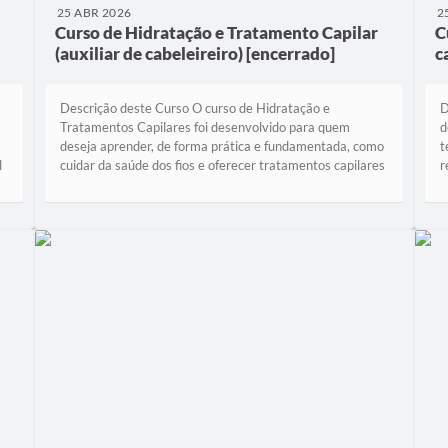
25 ABR 2026
2
Curso de Hidratação e Tratamento Capilar
C
(auxiliar de cabeleireiro) [encerrado]
c
Descrição deste Curso O curso de Hidratação e
D
Tratamentos Capilares foi desenvolvido para quem
d
deseja aprender, de forma prática e fundamentada, como
t
l
cuidar da saúde dos fios e oferecer tratamentos capilares
r
com qualidade profissional. Ao longo do...
q