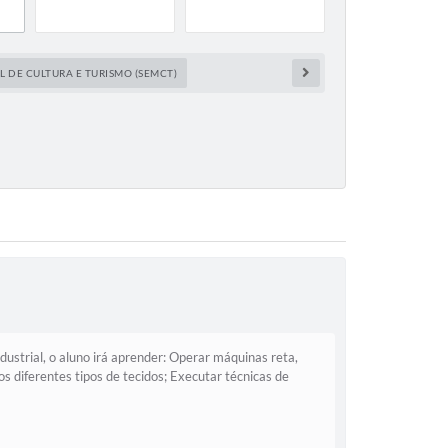
L DE CULTURA E TURISMO (SEMCT)
ustrial, o aluno irá aprender: Operar máquinas reta,
 os diferentes tipos de tecidos; Executar técnicas de