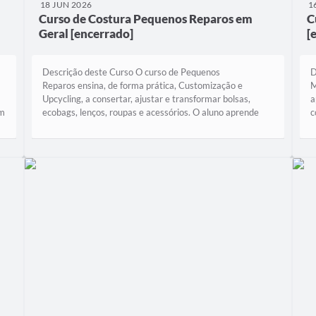
18 JUN 2026
1
Curso de Costura Pequenos Reparos em
C
Geral [encerrado]
[
Descrição deste Curso O curso de Pequenos
D
Reparos ensina, de forma prática, Customização e
M
Upcycling, a consertar, ajustar e transformar bolsas,
a
em
ecobags, lenços, roupas e acessórios. O aluno aprende
c
técnicas de costura manual e à máquina,...
p