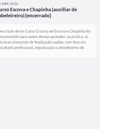
5 ABR 2026
urso Escova e Chapinha (auxiliar de
abeleireiro) [encerrado]
escrição deste Curso O curso de Escova e Chapinha foi
esenvolvido para quem deseja aprender, na prática, as
écnicas essenciais de finalização capilar, com foco em
esultado profissional, organização e atendimento de
ualidade. Durante o curso, o...