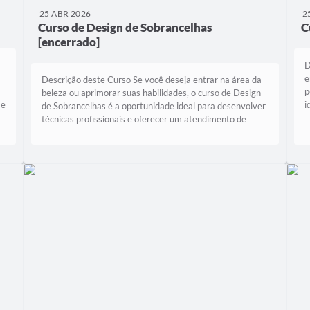
25 ABR 2026
2
Curso de Design de Sobrancelhas
C
[encerrado]
D
e
Descrição deste Curso Se você deseja entrar na área da
p
beleza ou aprimorar suas habilidades, o curso de Design
 e
i
de Sobrancelhas é a oportunidade ideal para desenvolver
r
técnicas profissionais e oferecer um atendimento de
qualidade. Com carga horária...