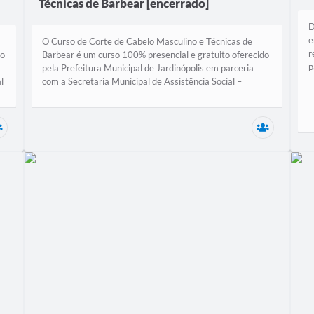
Técnicas de Barbear [encerrado]
D
e
O Curso de Corte de Cabelo Masculino e Técnicas de
r
to
Barbear é um curso 100% presencial e gratuito oferecido
p
pela Prefeitura Municipal de Jardinópolis em parceria
s
l
com a Secretaria Municipal de Assistência Social –
SEMAS. Descrição do curso? O...
Secretaria Municipal de Assistência Social (SEMAS)
Secretari