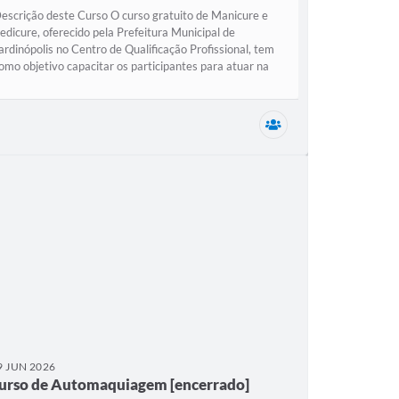
escrição deste Curso O curso gratuito de Manicure e
edicure, oferecido pela Prefeitura Municipal de
ardinópolis no Centro de Qualificação Profissional, tem
omo objetivo capacitar os participantes para atuar na
rea da beleza, desenvolvendo...
a Municipal de Assistência Social (SEMAS)
Secretaria Municipal
9 JUN 2026
urso de Automaquiagem [encerrado]