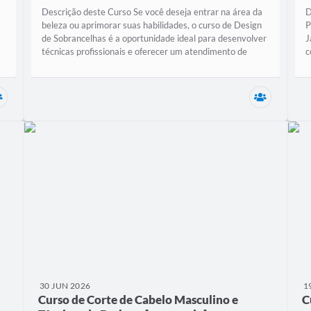
Descrição deste Curso Se você deseja entrar na área da
D
beleza ou aprimorar suas habilidades, o curso de Design
P
de Sobrancelhas é a oportunidade ideal para desenvolver
J
técnicas profissionais e oferecer um atendimento de
c
qualidade. Com carga horária...
á
Secretaria Municipal de Assistência Social (SEMAS)
Secretari
30 JUN 2026
1
Curso de Corte de Cabelo Masculino e
C