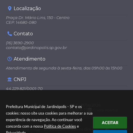
Localização
Praça Dr. Mário Lins, 150 - Centro
CEP: 14680-080
Contato
(16) 3690-2900
contato@jardinopolis.sp.gov.br
Atendimento
Atendimento de segunda à sexta-feira, das 09h00 às 15h00
CNPJ
44.229.821/0001-70
Versão do Sistema:
3.5.3 - 19/06/2026
Prefeitura Municipal de Jardinópolis - SP e os
Portal atualizado em:
05/08/2026 16:22
Dados Abertos
cookies: nosso site usa cookies para melhorar a sua
experiência de navegação. Ao continuar você
ACEITAR
concorda com a nossa
Política de Cookies
e
© Copyright Instar - 2006-2026. Todos os direitos
Privacidade
.