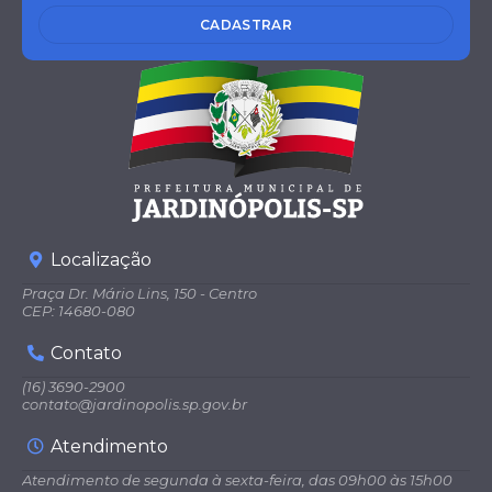
CADASTRAR
Localização
Praça Dr. Mário Lins, 150 - Centro
CEP: 14680-080
Contato
(16) 3690-2900
contato@jardinopolis.sp.gov.br
Atendimento
Atendimento de segunda à sexta-feira, das 09h00 às 15h00