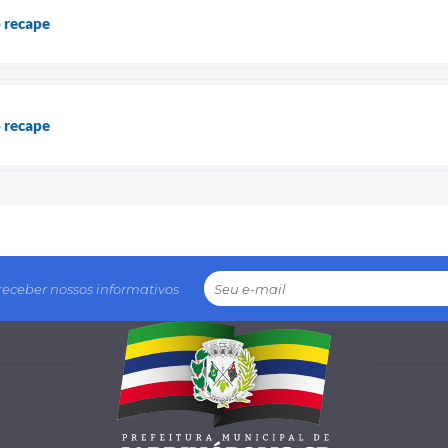
 recape
 recape
receber nossos informativos