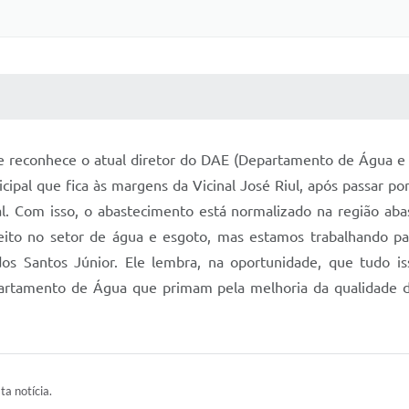
 MÍDIAS
RECEBA NOTÍCIAS
 reconhece o atual diretor do DAE (Departamento de Água e E
pal que fica às margens da Vicinal José Riul, após passar po
al. Com isso, o abastecimento está normalizado na região abas
eito no setor de água e esgoto, mas estamos trabalhando p
 dos Santos Júnior. Ele lembra, na oportunidade, que tudo i
partamento de Água que primam pela melhoria da qualidade do
ta notícia.