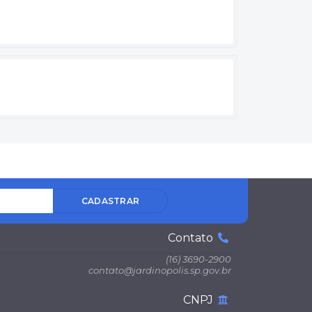
CADASTRAR
Contato
(16) 3690-2900
contato@jardinopolis.sp.gov.br
CNPJ