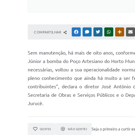
COMPARTILHAR
FACEBOOK
MESSENGER
TWITTER
WHATSAPP
OUTRAS
Sem manutenção, há mais de oito anos, conforme
Júnior a bomba do Poço Artesiano do Horto Munici
necessárias, voltou a sua operacionalidade norm
pleno conhecimento que ainda há muito a ser f
contribuintes”, declara o diretor José Antônio
Secretaria de Obras e Serviços Públicos e o De
Jurucê.
Seja o primeiro a curtir es
GOSTEI
NÃO GOSTEI