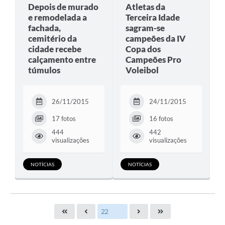
Depois de murado
Atletas da
e remodelada a
Terceira Idade
fachada,
sagram-se
cemitério da
campeões da IV
cidade recebe
Copa dos
calçamento entre
Campeões Pro
túmulos
Voleibol
26/11/2015
24/11/2015
17 fotos
16 fotos
444
442
visualizações
visualizações
NOTÍCIAS
NOTÍCIAS