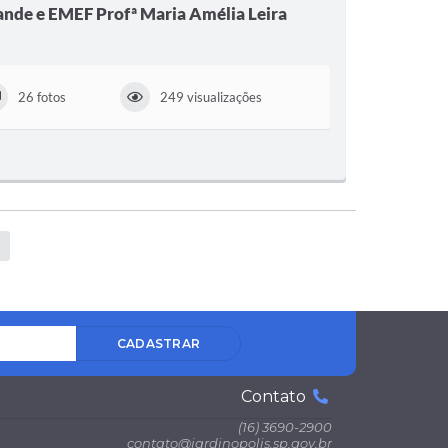
ande e EMEF Profª Maria Amélia Leira
26 fotos
249 visualizações
CADASTRAR
Contato
(16) 3690-2900
contato@jardinopolis.sp.gov.br