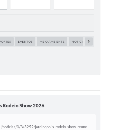
PORTES
EVENTOS
MEIO AMBIENTE
NOTÍCIAS
OBRAS E SERVIÇOS URB
is Rodeio Show 2026
tal/noticias/0/3/3259/jardinopolis-rodeio-show-reune-