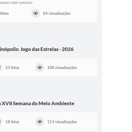
amacao-com-sucesso
fotos
84 visualizações
inópolis: Jogo das Estrelas - 2026
23 fotos
108 visualizações
a XVII Semana do Meio Ambiente
18 fotos
113 visualizações