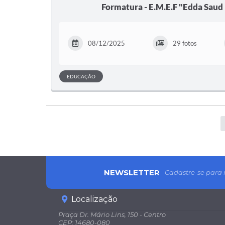
Formatura - E.M.E.F "Edda Saud
08/12/2025
29 fotos
EDUCAÇÃO
NEWSLETTER
Cadastre-se para 
Localização
Praça Dr. Mário Lins, 150 - Centro
CEP: 14680-080